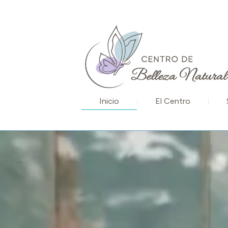
contenido
Inicio
El Centro