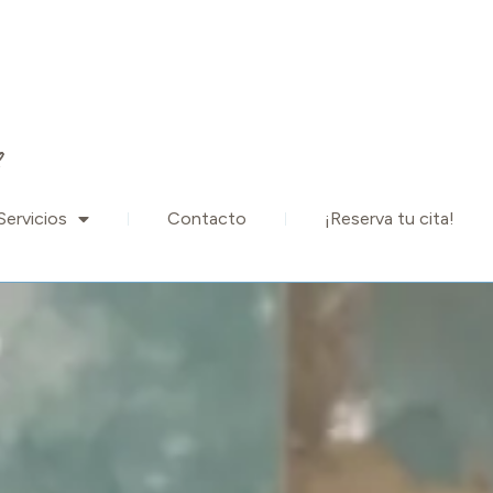
Servicios
Contacto
¡Reserva tu cita!